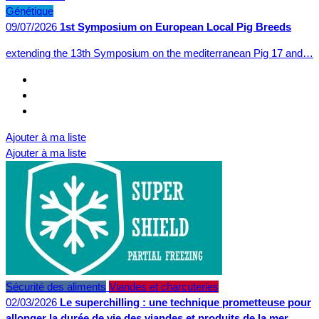
Génétique
09/07/2026
1st Symposium on European Local Pig Breeds
extending the 13th Symposium on the mediterranean Pig 17 and…
Ajouter à ma liste
Ajouter à ma liste
Sécurité des aliments
Viandes et charcuteries
02/03/2026
Le superchilling : une technique prometteuse pour
allonger la durée de vie des viandes et produits de la mer