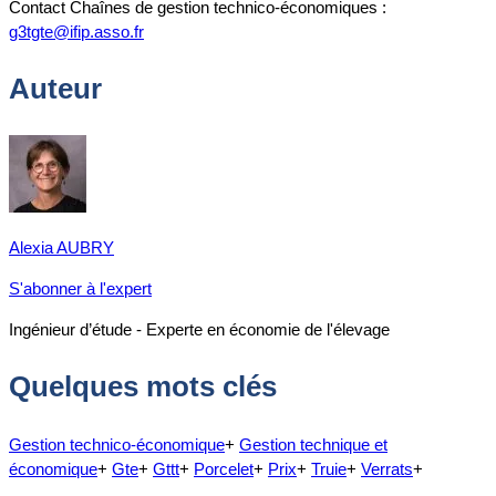
Contact Chaînes de gestion technico-économiques :
g3tgte@ifip.asso.fr
Auteur
Alexia AUBRY
S'abonner à l'expert
Ingénieur d’étude - Experte en économie de l'élevage
Quelques mots clés
Gestion technico-économique
+
Gestion technique et
économique
+
Gte
+
Gttt
+
Porcelet
+
Prix
+
Truie
+
Verrats
+