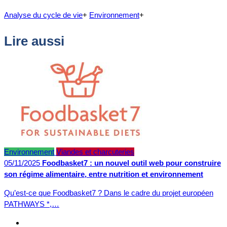
Analyse du cycle de vie
+
Environnement
+
Lire aussi
Environnement
Viandes et charcuteries
05/11/2025
Foodbasket7 : un nouvel outil web pour construire
son régime alimentaire, entre nutrition et environnement
Qu’est-ce que Foodbasket7 ? Dans le cadre du projet européen
PATHWAYS *,…