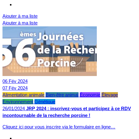
Ajouter à ma liste
Ajouter à ma liste
06
Fév
2024
07
Fév
2024
Alimentation animale
Bien-être animal
Économie
Élevage
Environnement
Génétique
26/01/2024
JRP 2024 : inscrivez-vous et participez à ce RDV
incontournable de la recherche porcine !
Cliquez ici pour vous inscrire via le formulaire en ligne…