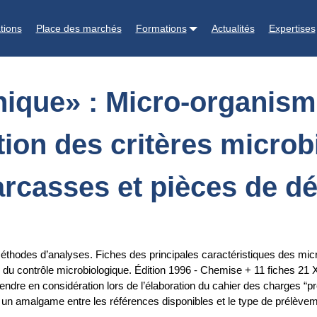
nismes contaminant la viande de porc + Définition des critères micro
tions
Place des marchés
Formations
Actualités
Expertises
nique» : Micro-organism
tion des critères micro
arcasses et pièces de d
éthodes d’analyses. Fiches des principales caractéristiques des mic
s du contrôle microbiologique. Édition 1996 - Chemise + 11 fiches 21 
 en considération lors de l’élaboration du cahier des charges “produi
er un amalgame entre les références disponibles et le type de prélève