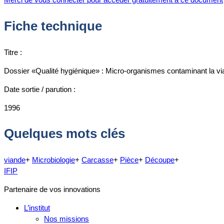
Fiche technique
Titre :
Dossier «Qualité hygiénique» : Micro-organismes contaminant la vi
Date sortie / parution :
1996
Quelques mots clés
viande
+
Microbiologie
+
Carcasse
+
Pièce
+
Découpe
+
IFIP
Partenaire de vos innovations
L’institut
Nos missions