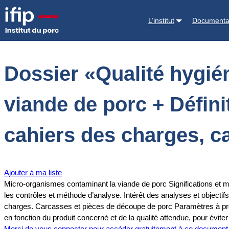
Accueil
Documentations
Dossier «Qualité hygiénique» : Micro-orga
L’institut
Documenta
découpe de porc
Dossier «Qualité hygié
viande de porc + Défini
cahiers des charges, c
Ajouter à ma liste
Micro-organismes contaminant la viande de porc Significations et m
les contrôles et méthode d’analyse. Intérêt des analyses et objectif
charges. Carcasses et pièces de découpe de porc Paramètres à prendre
en fonction du produit concerné et de la qualité attendue, pour évit
Merci de vous connecter pour accéder gratuitement à ce document