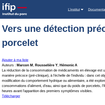
Accueil
Documentations
Vers une détection précoce et automatisée
L’institut
Documenta
Vers une détection pré
porcelet
Ajouter à ma liste
Auteurs :
Marcon M
,
Rousselière Y
,
Hémonic A
La réduction de la consommation de médicaments en élevage est une 
manière précoce (pré-clinique), à l’échelle de l’individu : dans cet o
modification du comportement hydrique ou alimentaire, a été exploré
consommations d’aliment, d’eau, ainsi que du poids de porcelets, l’I
heures avant l’apparition des premiers symptômes visibles.
Télécharger