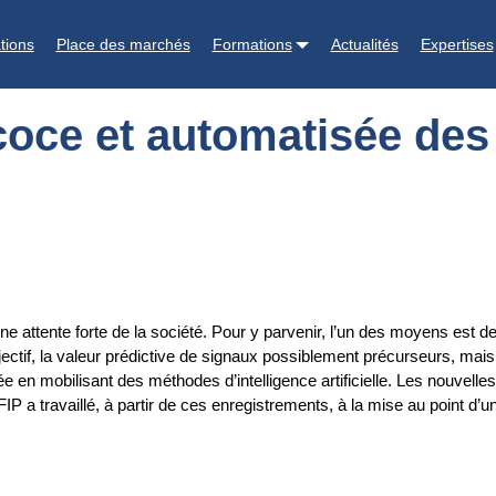
 des pathologies chez le porcelet
tions
Place des marchés
Formations
Actualités
Expertises
coce et automatisée des
attente forte de la société. Pour y parvenir, l’un des moyens est de
bjectif, la valeur prédictive de signaux possiblement précurseurs, mais 
e en mobilisant des méthodes d’intelligence artificielle. Les nouvelle
FIP a travaillé, à partir de ces enregistrements, à la mise au point d