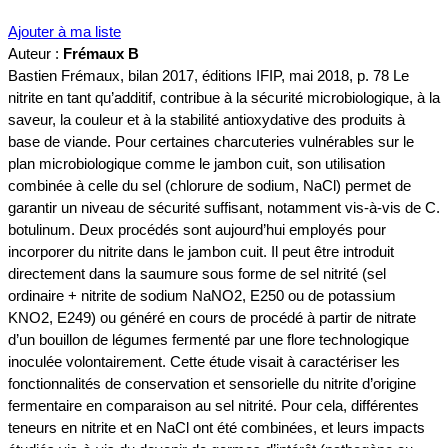
Ajouter à ma liste
Auteur :
Frémaux B
Bastien Frémaux, bilan 2017, éditions IFIP, mai 2018, p. 78 Le
nitrite en tant qu’additif, contribue à la sécurité microbiologique, à la
saveur, la couleur et à la stabilité antioxydative des produits à
base de viande. Pour certaines charcuteries vulnérables sur le
plan microbiologique comme le jambon cuit, son utilisation
combinée à celle du sel (chlorure de sodium, NaCl) permet de
garantir un niveau de sécurité suffisant, notamment vis-à-vis de C.
botulinum. Deux procédés sont aujourd’hui employés pour
incorporer du nitrite dans le jambon cuit. Il peut être introduit
directement dans la saumure sous forme de sel nitrité (sel
ordinaire + nitrite de sodium NaNO2, E250 ou de potassium
KNO2, E249) ou généré en cours de procédé à partir de nitrate
d’un bouillon de légumes fermenté par une flore technologique
inoculée volontairement. Cette étude visait à caractériser les
fonctionnalités de conservation et sensorielle du nitrite d’origine
fermentaire en comparaison au sel nitrité. Pour cela, différentes
teneurs en nitrite et en NaCl ont été combinées, et leurs impacts