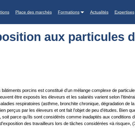
les des travailleurs en élevage porcin
tions
Place des marchés
Formations
Actualités
Expertises
position aux particules d
des bâtiments porcins est constitué d’un mélange complexe de partic
euvent être exposés les éleveurs et les salariés varient selon l’itiné
adies respiratoires (asthme, bronchite chronique, dégradation de la 
n perçus par les éleveurs et ont fait l’objet de peu d’études. Bien qu
soit parce qu’ils sont considérés comme inadaptés aux conditions de t
 d’exposition des travailleurs lors de tâches considérées «à risque», (3