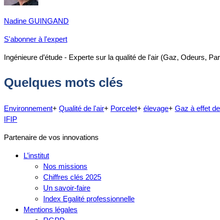
Nadine GUINGAND
S'abonner à l'expert
Ingénieure d’étude - Experte sur la qualité de l'air (Gaz, Odeurs, Par
Quelques mots clés
Environnement
+
Qualité de l'air
+
Porcelet
+
élevage
+
Gaz à effet de
IFIP
Partenaire de vos innovations
L’institut
Nos missions
Chiffres clés 2025
Un savoir-faire
Index Egalité professionnelle
Mentions légales