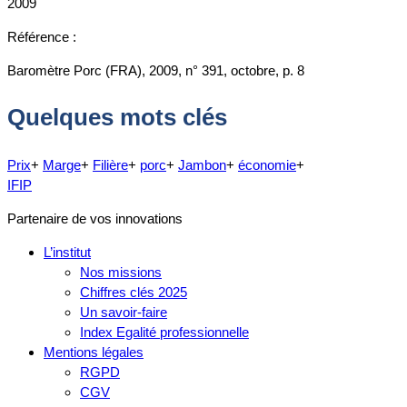
2009
Référence :
Baromètre Porc (FRA), 2009, n° 391, octobre, p. 8
Quelques mots clés
Prix
+
Marge
+
Filière
+
porc
+
Jambon
+
économie
+
IFIP
Partenaire de vos innovations
L’institut
Nos missions
Chiffres clés 2025
Un savoir-faire
Index Egalité professionnelle
Mentions légales
RGPD
CGV