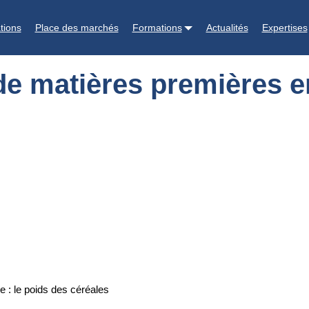
s en alimentation porcine : le poids des céréales
tions
Place des marchés
Formations
Actualités
Expertises
e matières premières en
 : le poids des céréales