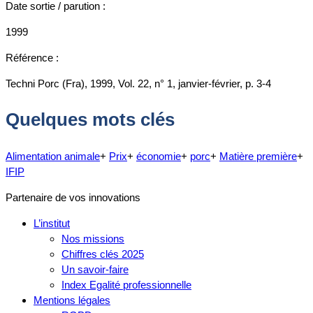
Date sortie / parution :
1999
Référence :
Techni Porc (Fra), 1999, Vol. 22, n° 1, janvier-février, p. 3-4
Quelques mots clés
Alimentation animale
+
Prix
+
économie
+
porc
+
Matière première
+
IFIP
Partenaire de vos innovations
L’institut
Nos missions
Chiffres clés 2025
Un savoir-faire
Index Egalité professionnelle
Mentions légales