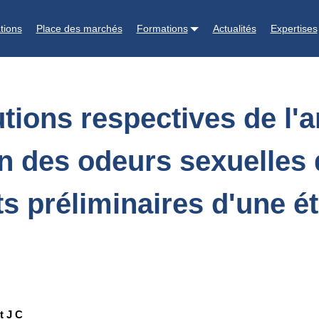
e l'androsténone et du scatol à la manifestation des odeurs sexuelles
tions
Place des marchés
Formations
Actualités
Expertises
utions respectives de l'
ion des odeurs sexuelles
ats préliminaires d'une 
t J C