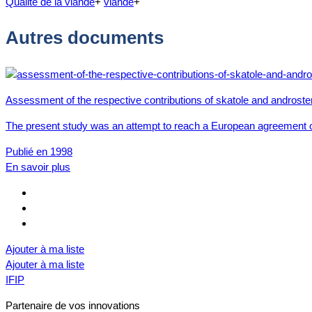
Qualité de la viande
+
viande
+
Autres documents
Assessment of the respective contributions of skatole and androsten
The present study was an attempt to reach a European agreement on 
Publié en 1998
En savoir plus
Ajouter à ma liste
Ajouter à ma liste
IFIP
Partenaire de vos innovations