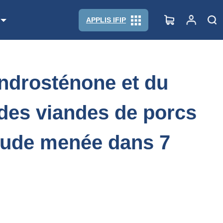
 des viandes de porcs mâles entiers - Résultats préliminaires d'une
APPLIS IFIP
androsténone et du
 des viandes de porcs
étude menée dans 7