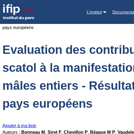
Accueil
Documentations
Evaluation des contributions respectives d
L’institut
Documenta
étude menée dans 7 pays européens
Evaluation des contrib
scatol à la manifestat
mâles entiers - Résult
pays européens
Ajouter à ma liste
Auteurs :
Bonneau M
,
Siret F
,
Chevillon P
,
Béague M P
,
Vaudele