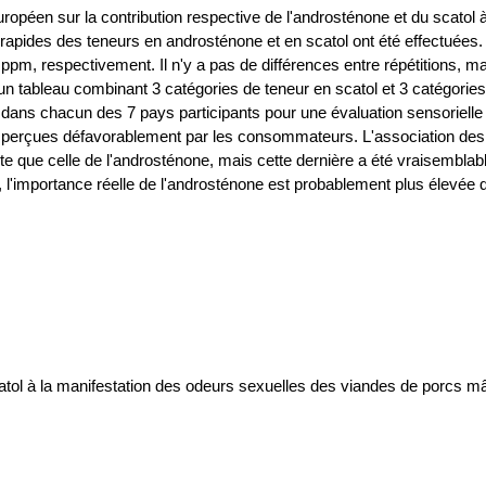
Européen sur la contribution respective de l'androsténone et du scato
 rapides des teneurs en androsténone et en scatol ont été effectué
, respectivement. Il n'y a pas de différences entre répétitions, mais 
s d'un tableau combinant 3 catégories de teneur en scatol et 3 catégo
 dans chacun des 7 pays participants pour une évaluation sensoriell
nt perçues défavorablement par les consommateurs. L'association des d
ante que celle de l'androsténone, mais cette dernière a été vraisembla
 l'importance réelle de l'androsténone est probablement plus élevée q
catol à la manifestation des odeurs sexuelles des viandes de porcs m