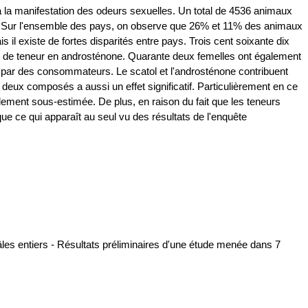
l à la manifestation des odeurs sexuelles. Un total de 4536 animaux
es. Sur l'ensemble des pays, on observe que 26% et 11% des animaux
il existe de fortes disparités entre pays. Trois cent soixante dix
ries de teneur en androsténone. Quarante deux femelles ont également
e par des consommateurs. Le scatol et l'androsténone contribuent
eux composés a aussi un effet significatif. Particulièrement en ce
blement sous-estimée. De plus, en raison du fait que les teneurs
ue ce qui apparaît au seul vu des résultats de l'enquête
âles entiers - Résultats préliminaires d'une étude menée dans 7