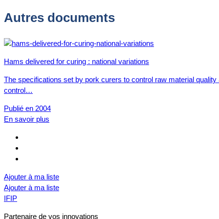
Autres documents
Hams delivered for curing : national variations
The specifications set by pork curers to control raw material qualit
control…
Publié en 2004
En savoir plus
Ajouter à ma liste
Ajouter à ma liste
IFIP
Partenaire de vos innovations