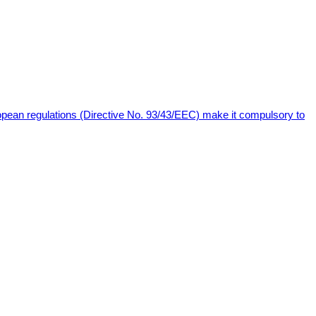
uropean regulations (Directive No. 93/43/EEC) make it compulsory to