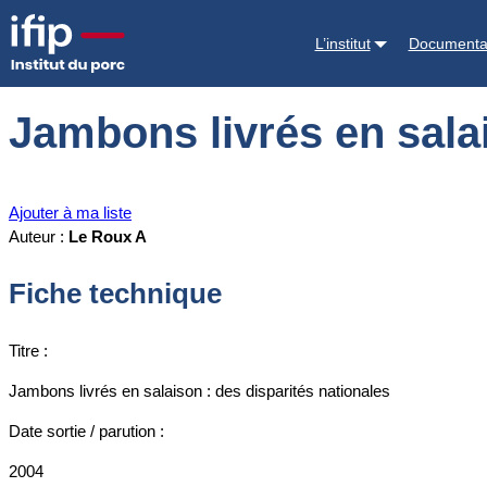
Accueil
Documentations
Jambons livrés en salaison : des disparité
L’institut
Documenta
Jambons livrés en salai
Ajouter à ma liste
Auteur :
Le Roux A
Fiche technique
Titre :
Jambons livrés en salaison : des disparités nationales
Date sortie / parution :
2004