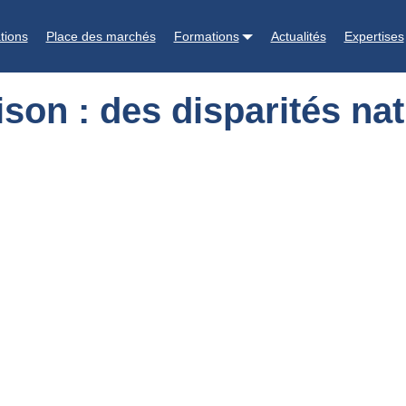
s nationales
tions
Place des marchés
Formations
Actualités
Expertises
son : des disparités na