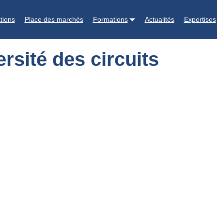
tions
Place des marchés
Formations
Actualités
Expertises
rsité des circuits