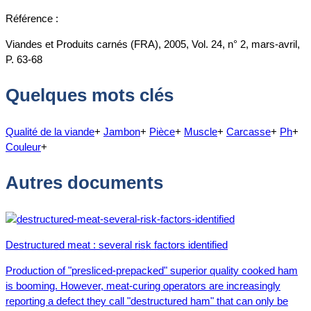
Référence :
Viandes et Produits carnés (FRA), 2005, Vol. 24, n° 2, mars-avril,
P. 63-68
Quelques mots clés
Qualité de la viande
+
Jambon
+
Pièce
+
Muscle
+
Carcasse
+
Ph
+
Couleur
+
Autres documents
Destructured meat : several risk factors identified
Production of "presliced-prepacked" superior quality cooked ham
is booming. However, meat-curing operators are increasingly
reporting a defect they call "destructured ham" that can only be