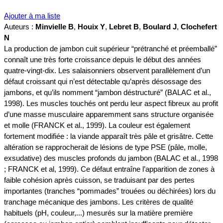
Ajouter à ma liste
Auteurs :
Minvielle B
,
Houix Y
,
Lebret B
,
Boulard J
,
Clochefert
N
La production de jambon cuit supérieur “prétranché et préemballé”
connaît une très forte croissance depuis le début des années
quatre-vingt-dix. Les salaisonniers observent parallèlement d’un
défaut croissant qui n’est détectable qu’après désossage des
jambons, et qu’ils nomment “jambon déstructuré” (BALAC et al.,
1998). Les muscles touchés ont perdu leur aspect fibreux au profit
d’une masse musculaire apparemment sans structure organisée
et molle (FRANCK et al., 1999). La couleur est également
fortement modifiée : la viande apparaît très pâle et grisâtre. Cette
altération se rapprocherait de lésions de type PSE (pâle, molle,
exsudative) des muscles profonds du jambon (BALAC et al., 1998
; FRANCK et al, 1999). Ce défaut entraîne l’apparition de zones à
faible cohésion après cuisson, se traduisant par des pertes
importantes (tranches “pommades” trouées ou déchirées) lors du
tranchage mécanique des jambons. Les critères de qualité
habituels (pH, couleur,...) mesurés sur la matière première