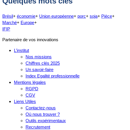
Quelques mots clés
Brésil
+
économie
+
Union européenne
+
porc
+
soja
+
Pièce
+
Marché
+
Europe
+
IFIP
Partenaire de vos innovations
L’institut
Nos missions
Chiffres clés 2025
Un savoir-faire
Index Egalité professionnelle
Mentions légales
RGPD
CGV
Liens Utiles
Contactez-nous
Où nous trouver ?
Outils expérimentaux
Recrutement