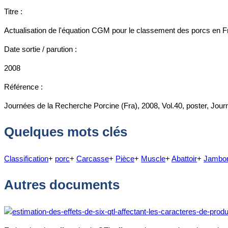
Titre :
Actualisation de l'équation CGM pour le classement des porcs en 
Date sortie / parution :
2008
Référence :
Journées de la Recherche Porcine (Fra), 2008, Vol.40, poster, Jour
Quelques mots clés
Classification
+
porc
+
Carcasse
+
Pièce
+
Muscle
+
Abattoir
+
Jambo
Autres documents