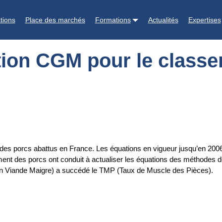
classement des porcs en France
tions
Place des marchés
Formations
Actualités
Expertises
ation CGM pour le class
s porcs abattus en France. Les équations en vigueur jusqu’en 2006 é
ement des porcs ont conduit à actualiser les équations des méthodes d
en Viande Maigre) a succédé le TMP (Taux de Muscle des Pièces).