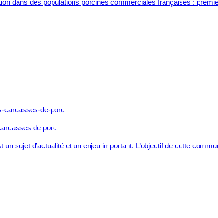
uction dans des populations porcines commerciales françaises : prem
 carcasses de porc
 un sujet d’actualité et un enjeu important. L’objectif de cette commu