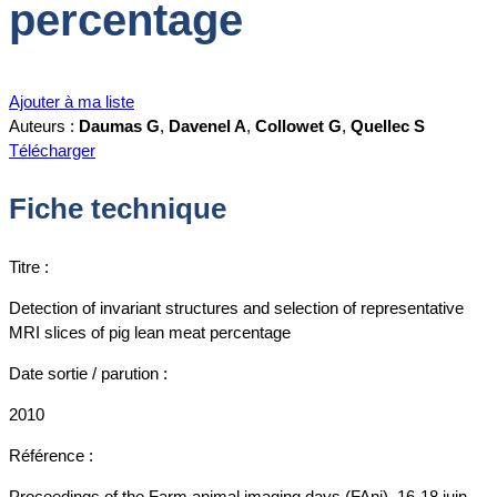
percentage
Ajouter à ma liste
Auteurs :
Daumas G
,
Davenel A
,
Collowet G
,
Quellec S
Télécharger
Fiche technique
Titre :
Detection of invariant structures and selection of representative
MRI slices of pig lean meat percentage
Date sortie / parution :
2010
Référence :
Proceedings of the Farm animal imaging days (FAni), 16-18 juin