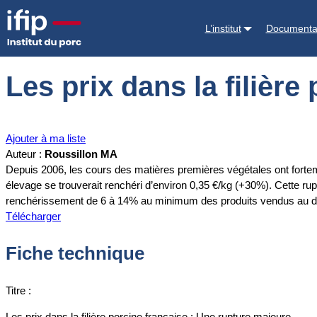
Accueil
Documentations
Les prix dans la filière porcine française 
L’institut
Documenta
Les prix dans la filièr
Ajouter à ma liste
Auteur :
Roussillon MA
Depuis 2006, les cours des matières premières végétales ont forteme
élevage se trouverait renchéri d’environ 0,35 €/kg (+30%). Cette rup
renchérissement de 6 à 14% au minimum des produits vendus au dé
Télécharger
Fiche technique
Titre :
Les prix dans la filière porcine française : Une rupture majeure