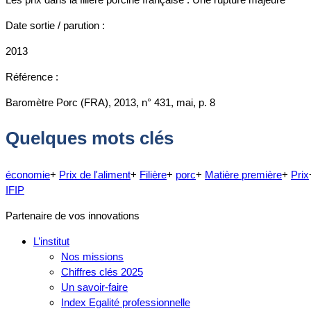
Date sortie / parution :
2013
Référence :
Baromètre Porc (FRA), 2013, n° 431, mai, p. 8
Quelques mots clés
économie
+
Prix de l'aliment
+
Filière
+
porc
+
Matière première
+
Prix
IFIP
Partenaire de vos innovations
L’institut
Nos missions
Chiffres clés 2025
Un savoir-faire
Index Egalité professionnelle