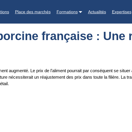
: Une rupture majeure
tions
Place des marchés
Formations
Actualités
Expertises
e porcine française : Une
nt augmenté. Le prix de l’aliment pourrait par conséquent se situer 
ture nécessiterait un réajustement des prix dans toute la filière. La 
tail.