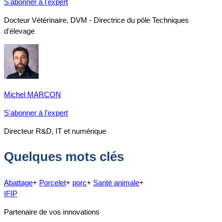
S'abonner à l'expert
Docteur Vétérinaire, DVM - Directrice du pôle Techniques
d'élevage
Michel MARCON
S'abonner à l'expert
Directeur R&D, IT et numérique
Quelques mots clés
Abattage
+
Porcelet
+
porc
+
Santé animale
+
IFIP
Partenaire de vos innovations