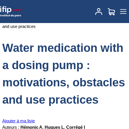
Accueil
Documentations
Water medication with a dosing pump :
motivations, obstacles and use practices
Water medication with
a dosing pump :
motivations, obstacles
and use practices
Ajouter à ma liste
Auteurs :
Hémonic A
,
Hugues L
,
Corrégé I