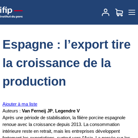
Accueil
Documentations
Espagne : l’export tire la croissance de la
production
Espagne : l’export tire
la croissance de la
production
Ajouter à ma liste
Auteurs :
Van Ferneij JP
,
Legendre V
Après une période de stabilisation, la filière porcine espagnole
renoue avec la croissance depuis 2013. La consommation
intérieure reste en retrait, mais les entreprises développent
fortement les exportations, surtout vers l’Asie. La percée sur les