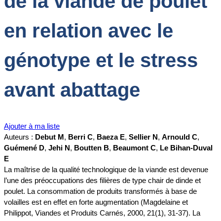
de la viande de poulet
en relation avec le
génotype et le stress
avant abattage
Ajouter à ma liste
Auteurs :
Debut M
,
Berri C
,
Baeza E
,
Sellier N
,
Arnould C
,
Guémené D
,
Jehi N
,
Boutten B
,
Beaumont C
,
Le Bihan-Duval
E
La maîtrise de la qualité technologique de la viande est devenue
l’une des préoccupations des filières de type chair de dinde et
poulet. La consommation de produits transformés à base de
volailles est en effet en forte augmentation (Magdelaine et
Philippot, Viandes et Produits Carnés, 2000, 21(1), 31-37). La