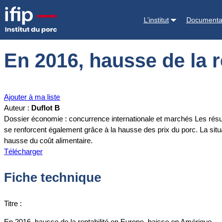
Accueil
Documentations
En 2016, hausse de la rentabilité en Euro
L’institut
Documenta
En 2016, hausse de la 
Ajouter à ma liste
Auteur :
Duflot B
Dossier économie : concurrence internationale et marchés Les résu
se renforcent également grâce à la hausse des prix du porc. La situa
hausse du coût alimentaire.
Télécharger
Fiche technique
Titre :
En 2016, hausse de la rentabilité en Europe, baisse en Amérique