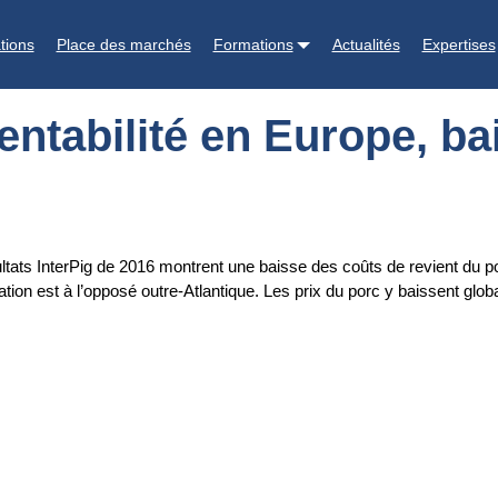
pe, baisse en Amérique
tions
Place des marchés
Formations
Actualités
Expertises
rentabilité en Europe, b
ltats InterPig de 2016 montrent une baisse des coûts de revient du
tion est à l’opposé outre-Atlantique. Les prix du porc y baissent glob