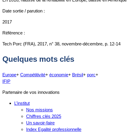
Date sortie / parution :
2017
Référence :
Tech Porc (FRA), 2017, n° 38, novembre-décembre, p. 12-14
Quelques mots clés
Europe
+
Compétitivité
+
économie
+
Brésil
+
porc
+
IFIP
Partenaire de vos innovations
L’institut
Nos missions
Chiffres clés 2025
Un savoir-faire
Index Egalité professionnelle