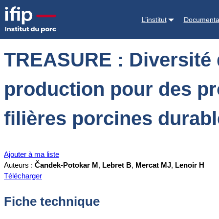
Accueil
Documentations
TREASURE : Diversité des races locales de 
L’institut
Documenta
TREASURE : Diversité d
production pour des pro
filières porcines durab
Ajouter à ma liste
Auteurs :
Čandek-Potokar M
,
Lebret B
,
Mercat MJ
,
Lenoir H
Télécharger
Fiche technique