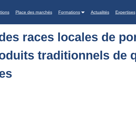
porcs et des systèmes de production pour des produits traditionnels 
tions
Place des marchés
Formations
Actualités
Expertises
es races locales de po
duits traditionnels de q
les