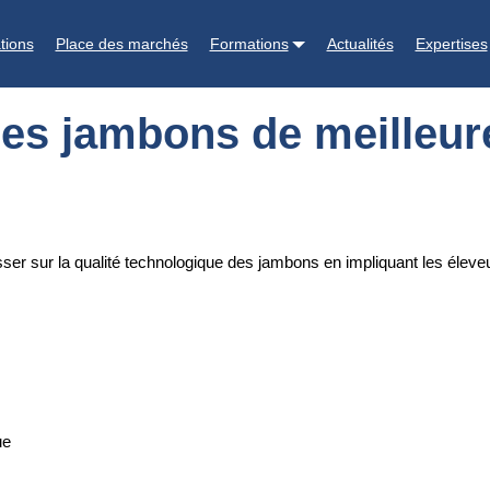
leure qualité technologique
tions
Place des marchés
Formations
Actualités
Expertises
des jambons de meilleur
esser sur la qualité technologique des jambons en impliquant les éleve
ue