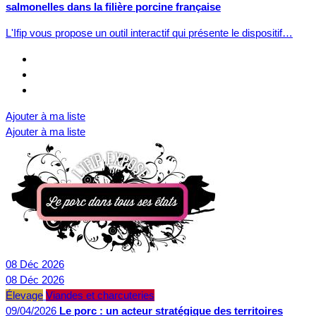
salmonelles dans la filière porcine française
L'Ifip vous propose un outil interactif qui présente le dispositif…
Ajouter à ma liste
Ajouter à ma liste
08
Déc
2026
08
Déc
2026
Élevage
Viandes et charcuteries
09/04/2026
Le porc : un acteur stratégique des territoires