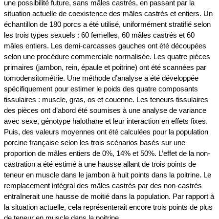
une possibilité future, sans mâles castrés, en passant par la
situation actuelle de coexistence des mâles castrés et entiers. Un
échantillon de 180 porcs a été utilisé, uniformément stratifié selon
les trois types sexuels : 60 femelles, 60 mâles castrés et 60
mâles entiers. Les demi-carcasses gauches ont été découpées
selon une procédure commerciale normalisée. Les quatre pièces
primaires (jambon, rein, épaule et poitrine) ont été scannées par
tomodensitométrie. Une méthode d’analyse a été développée
spécifiquement pour estimer le poids des quatre composants
tissulaires : muscle, gras, os et couenne. Les teneurs tissulaires
des pièces ont d’abord été soumises à une analyse de variance
avec sexe, génotype halothane et leur interaction en effets fixes.
Puis, des valeurs moyennes ont été calculées pour la population
porcine française selon les trois scénarios basés sur une
proportion de mâles entiers de 0%, 14% et 50%. L’effet de la non-
castration a été estimé à une hausse allant de trois points de
teneur en muscle dans le jambon à huit points dans la poitrine. Le
remplacement intégral des mâles castrés par des non-castrés
entraînerait une hausse de moitié dans la population. Par rapport à
la situation actuelle, cela représenterait encore trois points de plus
de teneur en muscle dans la poitrine.