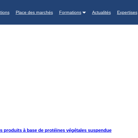
tions
Place des marchés
Formations
Actualités
Expertises
 les produits à base de protéines végétales suspendue