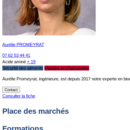
Aurélie PROMEYRAT
07 62 53 44 41
Acide aminé
+ 19
Sécurité des aliments
Viandes et charcuteries
Aurélie Promeyrat, ingénieure, est depuis 2017 notre experte en bi
Contact
Consulter la fiche
Place des marchés
Formations