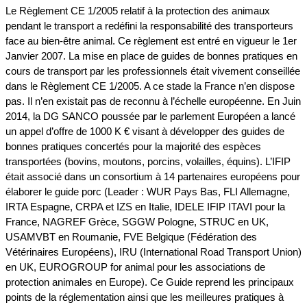
Le Règlement CE 1/2005 relatif à la protection des animaux
pendant le transport a redéfini la responsabilité des transporteurs
face au bien-être animal. Ce règlement est entré en vigueur le 1er
Janvier 2007. La mise en place de guides de bonnes pratiques en
cours de transport par les professionnels était vivement conseillée
dans le Règlement CE 1/2005. A ce stade la France n’en dispose
pas. Il n’en existait pas de reconnu à l’échelle européenne. En Juin
2014, la DG SANCO poussée par le parlement Européen a lancé
un appel d’offre de 1000 K € visant à développer des guides de
bonnes pratiques concertés pour la majorité des espèces
transportées (bovins, moutons, porcins, volailles, équins). L’IFIP
était associé dans un consortium à 14 partenaires européens pour
élaborer le guide porc (Leader : WUR Pays Bas, FLI Allemagne,
IRTA Espagne, CRPA et IZS en Italie, IDELE IFIP ITAVI pour la
France, NAGREF Grèce, SGGW Pologne, STRUC en UK,
USAMVBT en Roumanie, FVE Belgique (Fédération des
Vétérinaires Européens), IRU (International Road Transport Union)
en UK, EUROGROUP for animal pour les associations de
protection animales en Europe). Ce Guide reprend les principaux
points de la réglementation ainsi que les meilleures pratiques à