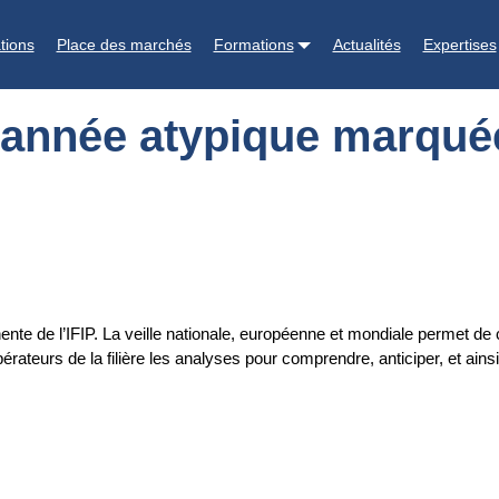
arquée par une baisse des cours
tions
Place des marchés
Formations
Actualités
Expertises
 année atypique marqué
te de l’IFIP. La veille nationale, européenne et mondiale permet de 
teurs de la filière les analyses pour comprendre, anticiper, et ainsi pi