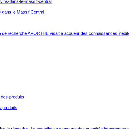
s dans le Massif Central
 de recherche APORTHE visait à acquérir des connaissances inédites
s produits
plus le répandus. La congélation concerne des quantités importantes