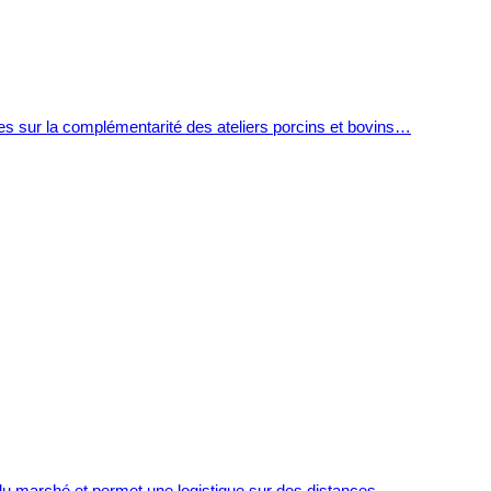
 sur la complémentarité des ateliers porcins et bovins…
 du marché et permet une logistique sur des distances…