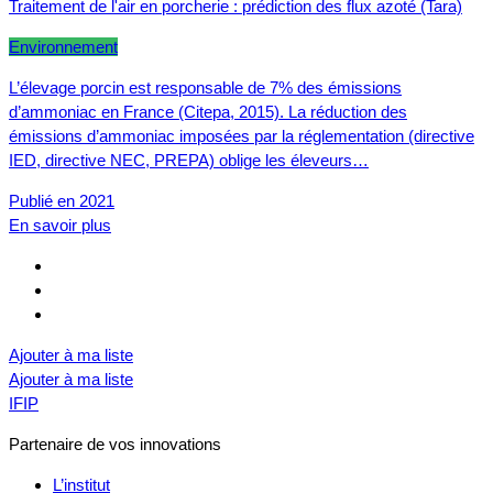
Traitement de l'air en porcherie : prédiction des flux azoté (Tara)
Environnement
L’élevage porcin est responsable de 7% des émissions
d’ammoniac en France (Citepa, 2015). La réduction des
émissions d’ammoniac imposées par la réglementation (directive
IED, directive NEC, PREPA) oblige les éleveurs…
Publié en 2021
En savoir plus
Ajouter à ma liste
Ajouter à ma liste
IFIP
Partenaire de vos innovations
L’institut