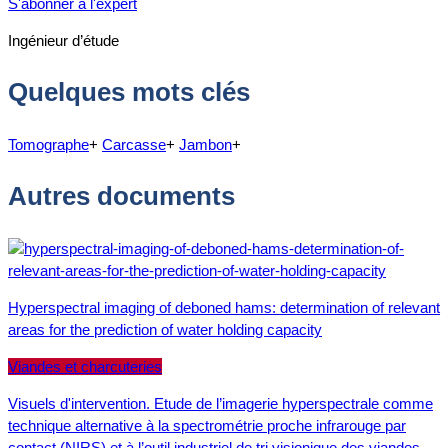
S'abonner à l'expert
Ingénieur d’étude
Quelques mots clés
Tomographe
+
Carcasse
+
Jambon
+
Autres documents
Hyperspectral imaging of deboned hams: determination of relevant
areas for the prediction of water holding capacity
Viandes et charcuteries
Visuels d'intervention. Etude de l’imagerie hyperspectrale comme
technique alternative à la spectrométrie proche infrarouge par
contact (NIRS) et à l’outil industriel de tri visionique des viandes