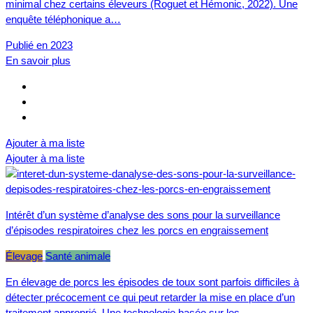
minimal chez certains éleveurs (Roguet et Hémonic, 2022). Une
enquête téléphonique a…
Publié en 2023
En savoir plus
Ajouter à ma liste
Ajouter à ma liste
Intérêt d’un système d’analyse des sons pour la surveillance
d’épisodes respiratoires chez les porcs en engraissement
Élevage
Santé animale
En élevage de porcs les épisodes de toux sont parfois difficiles à
détecter précocement ce qui peut retarder la mise en place d’un
traitement approprié. Une technologie basée sur les…