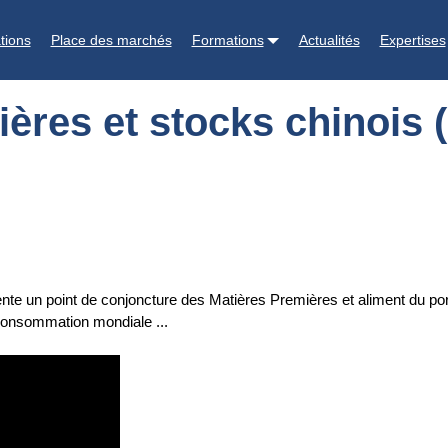
is (situation au 15 février 2023) - vidéo IFIP
tions
Place des marchés
Formations
Actualités
Expertises
ères et stocks chinois (
ente un point de conjoncture des Matières Premières et aliment du po
a consommation mondiale ...