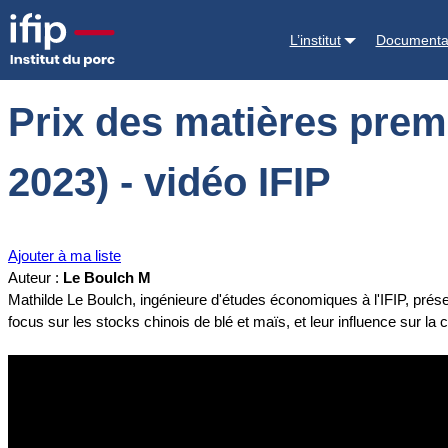
Accueil
Documentations
Prix des matières premières et stocks chino
L’institut
Documenta
Prix des matières premi
2023) - vidéo IFIP
Ajouter à ma liste
Auteur :
Le Boulch M
Mathilde Le Boulch, ingénieure d'études économiques à l'IFIP, prés
focus sur les stocks chinois de blé et maïs, et leur influence sur l