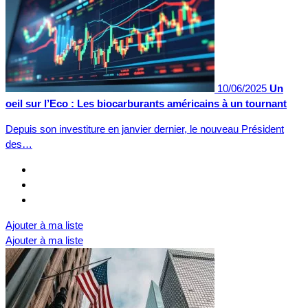
10/06/2025
Un
oeil sur l’Eco : Les biocarburants américains à un tournant
Depuis son investiture en janvier dernier, le nouveau Président
des…
Ajouter à ma liste
Ajouter à ma liste