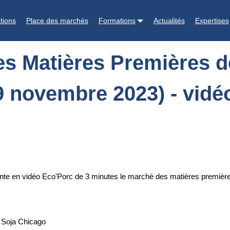
s de l'alimentation animale (situation au 29 novembre 2023) - vidéo 
tions
Place des marchés
Formations
Actualités
Expertises
es Matières Premières de
9 novembre 2023) - vidé
nte en vidéo Eco'Porc de 3 minutes le marché des matières premières
/ Soja Chicago