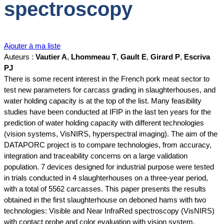
spectroscopy
Ajouter à ma liste
Auteurs :
Vautier A
,
Lhommeau T
,
Gault E
,
Girard P
,
Escriva
PJ
There is some recent interest in the French pork meat sector to
test new parameters for carcass grading in slaughterhouses, and
water holding capacity is at the top of the list. Many feasibility
studies have been conducted at IFIP in the last ten years for the
prediction of water holding capacity with different technologies
(vision systems, VisNIRS, hyperspectral imaging). The aim of the
DATAPORC project is to compare technologies, from accuracy,
integration and traceability concerns on a large validation
population. 7 devices designed for industrial purpose were tested
in trials conducted in 4 slaughterhouses on a three-year period,
with a total of 5562 carcasses. This paper presents the results
obtained in the first slaughterhouse on deboned hams with two
technologies: Visible and Near InfraRed spectroscopy (VisNIRS)
with contact probe and color evaluation with vision system.