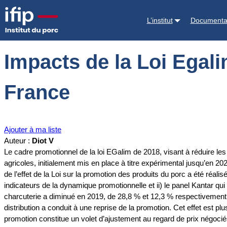
Accueil
Documentations
Impacts de la Loi Egalim I sur les promoti
L’institut
Documenta
Impacts de la Loi Egali
France
Ajouter à ma liste
Auteur :
Diot V
Le cadre promotionnel de la loi EGalim de 2018, visant à réduire le
agricoles, initialement mis en place à titre expérimental jusqu’en 202
de l’effet de la Loi sur la promotion des produits du porc a été réal
indicateurs de la dynamique promotionnelle et ii) le panel Kantar q
charcuterie a diminué en 2019, de 28,8 % et 12,3 % respectivement. 
distribution a conduit à une reprise de la promotion. Cet effet est p
promotion constitue un volet d’ajustement au regard de prix négoci