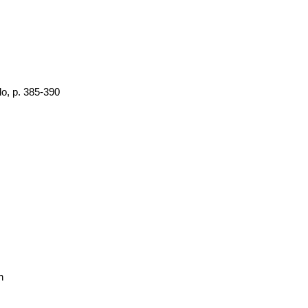
lo, p. 385-390
n