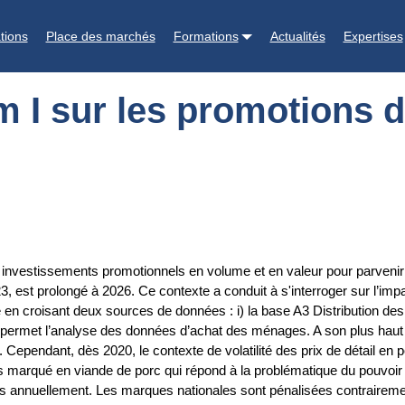
ons des produits du porc en France
tions
Place des marchés
Formations
Actualités
Expertises
m I sur les promotions 
s investissements promotionnels en volume et en valeur pour parvenir à
3, est prolongé à 2026. Ce contexte a conduit à s'interroger sur l’impac
isé en croisant deux sources de données : i) la base A3 Distribution de
ui permet l’analyse des données d’achat des ménages. A son plus haut 
Cependant, dès 2020, le contexte de volatilité des prix de détail en 
lus marqué en viande de porc qui répond à la problématique du pouvoir d
és annuellement. Les marques nationales sont pénalisées contrairemen