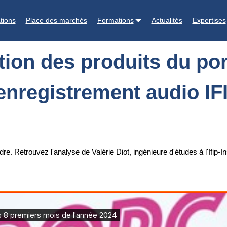
 porc sur les 8 premiers mois de l'année 2024 - enregistrement audio
tions
Place des marchés
Formations
Actualités
Expertises
ion des produits du por
enregistrement audio IF
re. Retrouvez l'analyse de Valérie Diot, ingénieure d'études à l'Ifip-In