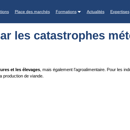
s météorologiques
tions
Place des marchés
Formations
Actualités
Expertises
 par les catastrophes mé
ures et les élevages
, mais également l’agroalimentaire. Pour les ind
a production de viande.