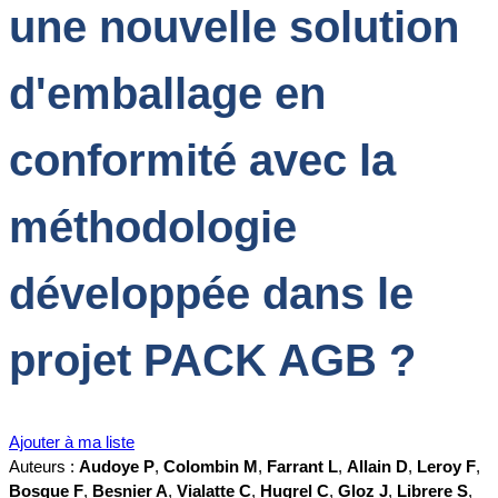
une nouvelle solution
d'emballage en
conformité avec la
méthodologie
développée dans le
projet PACK AGB ?
Ajouter à ma liste
Auteurs :
Audoye P
,
Colombin M
,
Farrant L
,
Allain D
,
Leroy F
,
Bosque F
,
Besnier A
,
Vialatte C
,
Hugrel C
,
Gloz J
,
Librere S
,