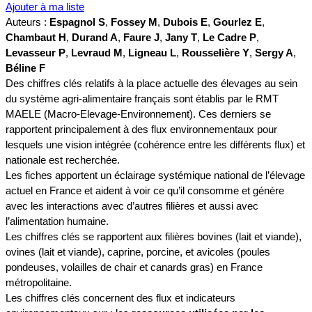
Ajouter à ma liste
Auteurs :
Espagnol S
,
Fossey M
,
Dubois E
,
Gourlez E
,
Chambaut H
,
Durand A
,
Faure J
,
Jany T
,
Le Cadre P
,
Levasseur P
,
Levraud M
,
Ligneau L
,
Rousselière Y
,
Sergy A
,
Béline F
Des chiffres clés relatifs à la place actuelle des élevages au sein
du système agri-alimentaire français sont établis par le RMT
MAELE (Macro-Elevage-Environnement). Ces derniers se
rapportent principalement à des flux environnementaux pour
lesquels une vision intégrée (cohérence entre les différents flux) et
nationale est recherchée.
Les fiches apportent un éclairage systémique national de l’élevage
actuel en France et aident à voir ce qu’il consomme et génère
avec les interactions avec d’autres filières et aussi avec
l’alimentation humaine.
Les chiffres clés se rapportent aux filières bovines (lait et viande),
ovines (lait et viande), caprine, porcine, et avicoles (poules
pondeuses, volailles de chair et canards gras) en France
métropolitaine.
Les chiffres clés concernent des flux et indicateurs