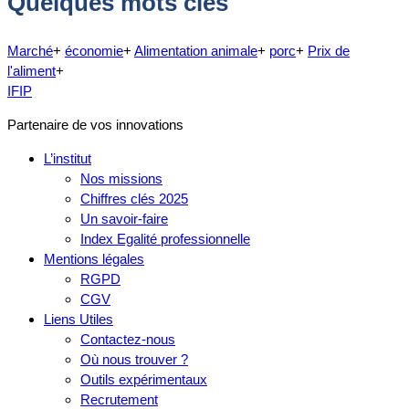
Quelques mots clés
Marché
+
économie
+
Alimentation animale
+
porc
+
Prix de
l'aliment
+
IFIP
Partenaire de vos innovations
L’institut
Nos missions
Chiffres clés 2025
Un savoir-faire
Index Egalité professionnelle
Mentions légales
RGPD
CGV
Liens Utiles
Contactez-nous
Où nous trouver ?
Outils expérimentaux
Recrutement