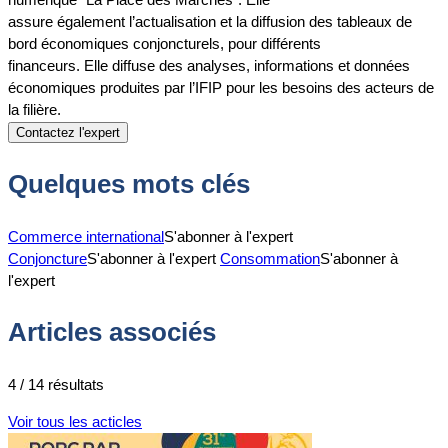
assure
également
l’actualisation et la diffusion des tableaux de
bord
économiques
conjoncture
ls
, pour différents
financeurs.
Elle
diffuse
des
analyses, informations
et données
économiques
produites par l’IFIP
pour les besoins des acteurs de
la filière.
Contactez l'expert
Quelques mots clés
Commerce international
S'abonner à l'expert
Conjoncture
S'abonner à l'expert
Consommation
S'abonner à
l'expert
Articles associés
4 / 14 résultats
Voir tous les acticles