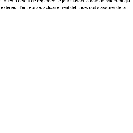
t dues à défaut de règlement le jour suivant la date de paiement qui
érieur, l’entreprise, solidairement débitrice, doit s’assurer de la