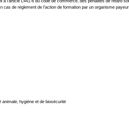
t à l’article L441-6 du code de commerce, des pénalités de retard son
n cas de règlement de l’action de formation par un organisme payeur ext
 animale, hygiène et de biosécurité