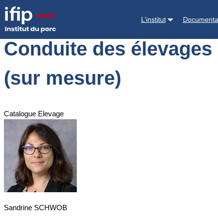
Accueil
Formations
Annuaire des formations
Conduite des élevages 
L’institut
Documenta
Conduite des élevages d
(sur mesure)
Catalogue Elevage
Sandrine SCHWOB