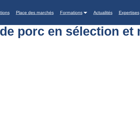
de porc en sélection et multiplication – 2026 (sur mesure)
tions
Place des marchés
Formations
Actualités
Expertises
e porc en sélection et 