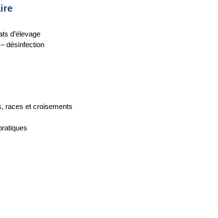
ire
tats d’élevage
 – désinfection
s, races et croisements
pratiques