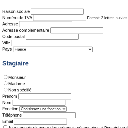
Raison sociale
Numéro de TVA
Format: 2 lettres suivie
Adresse
Adresse complémentaire
Code postal
Ville
Pays
Stagiaire
Monsieur
Madame
Non spécifié
Prénom
Nom
Fonction
Téléphone
Email
Je reconnais disposer des prérequis nécessaires à l'inscription 