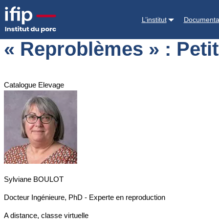
Accueil
Formations
Annuaire des formations
« Reproblèmes » : Peti
L’institut
Documenta
« Reproblèmes » : Petit
Catalogue Elevage
Sylviane BOULOT
Docteur Ingénieure, PhD - Experte en reproduction
A distance, classe virtuelle