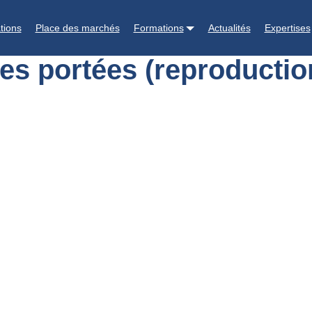
tes portées (reproduction) – 2026
tions
Place des marchés
Formations
Actualités
Expertises
es portées (reproductio