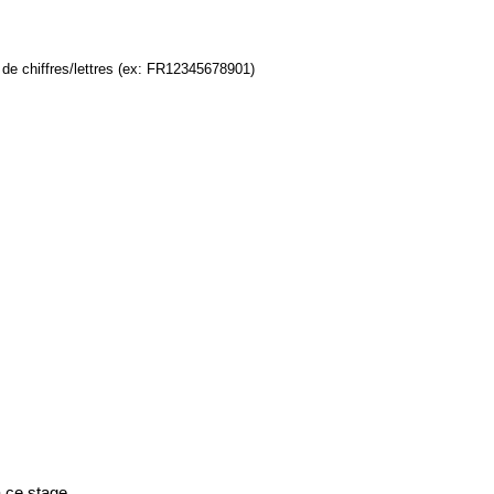
s de chiffres/lettres (ex: FR12345678901)
à ce stage