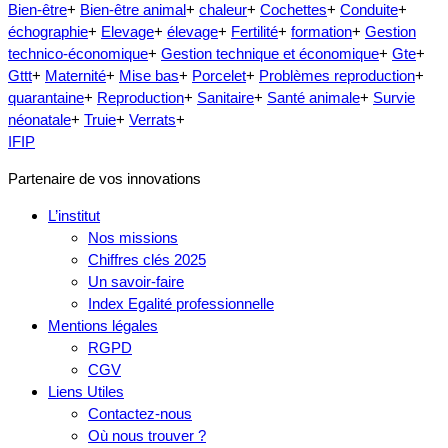
Bien-être
+
Bien-être animal
+
chaleur
+
Cochettes
+
Conduite
+
échographie
+
Elevage
+
élevage
+
Fertilité
+
formation
+
Gestion
technico-économique
+
Gestion technique et économique
+
Gte
+
Gttt
+
Maternité
+
Mise bas
+
Porcelet
+
Problèmes reproduction
+
quarantaine
+
Reproduction
+
Sanitaire
+
Santé animale
+
Survie
néonatale
+
Truie
+
Verrats
+
IFIP
Partenaire de vos innovations
L’institut
Nos missions
Chiffres clés 2025
Un savoir-faire
Index Egalité professionnelle
Mentions légales
RGPD
CGV
Liens Utiles
Contactez-nous
Où nous trouver ?