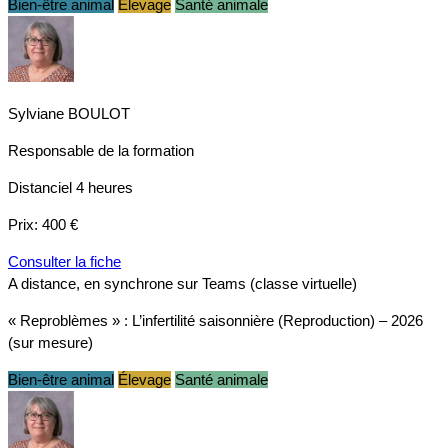
Bien-être animal
Élevage
Santé animale
Sylviane BOULOT
Responsable de la formation
Distanciel
4 heures
Prix:
400 €
Consulter la fiche
A distance, en synchrone sur Teams (classe virtuelle)
« Reproblèmes » : L’infertilité saisonnière (Reproduction) – 2026
(sur mesure)
Bien-être animal
Élevage
Santé animale