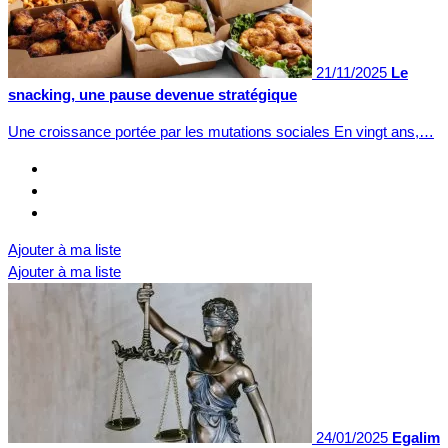
21/11/2025
Le
snacking, une pause devenue stratégique
Une croissance portée par les mutations sociales En vingt ans,…
Ajouter à ma liste
Ajouter à ma liste
24/01/2025
Egalim