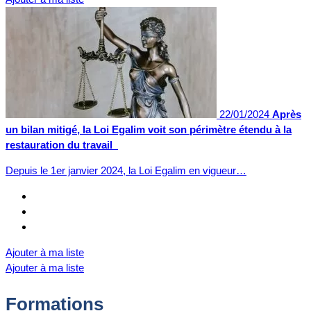
22/01/2024
Après
un bilan mitigé, la Loi Egalim voit son périmètre étendu à la
restauration du travail
Depuis le 1er janvier 2024, la Loi Egalim en vigueur…
Ajouter à ma liste
Ajouter à ma liste
Formations