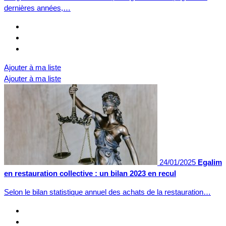
dernières années,…
Ajouter à ma liste
Ajouter à ma liste
24/01/2025
Egalim
en restauration collective : un bilan 2023 en recul
Selon le bilan statistique annuel des achats de la restauration…